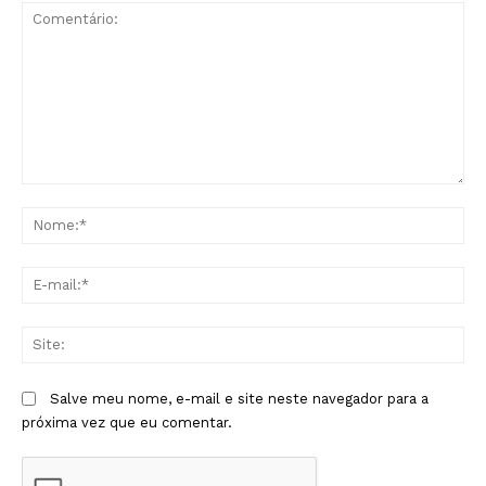
Comentário:
No
E-
mai
Sit
Salve meu nome, e-mail e site neste navegador para a
próxima vez que eu comentar.