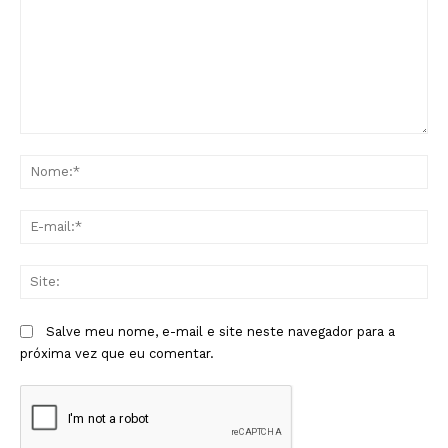
Comentário:
No
E-
mai
Sit
Salve meu nome, e-mail e site neste navegador para a
próxima vez que eu comentar.