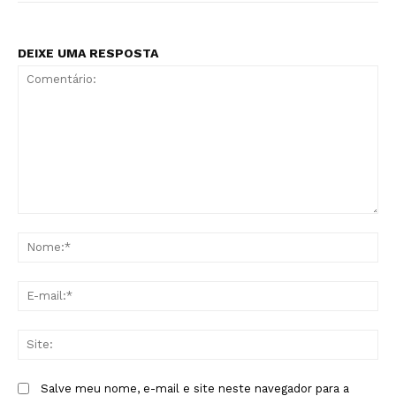
DEIXE UMA RESPOSTA
Comentário:
No
E-
mai
Sit
Salve meu nome, e-mail e site neste navegador para a