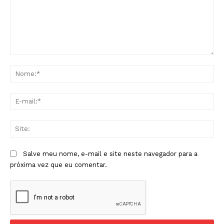
Comentário:
No
E-
mai
Sit
Salve meu nome, e-mail e site neste navegador para a
próxima vez que eu comentar.