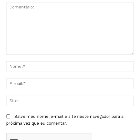
Comentário:
No
E-
mai
Sit
Salve meu nome, e-mail e site neste navegador para a
próxima vez que eu comentar.