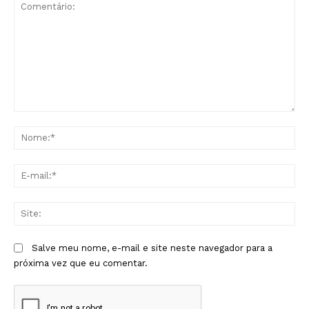
Comentário:
No
E-
mai
Sit
Salve meu nome, e-mail e site neste navegador para a
próxima vez que eu comentar.