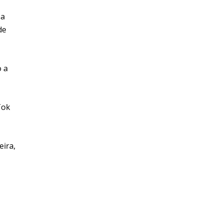
 a
de
o a
Tok
eira,