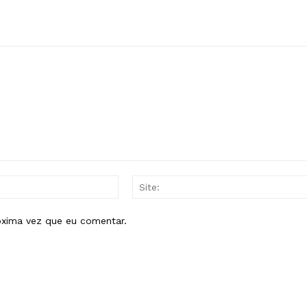
E-
mail:*
óxima vez que eu comentar.