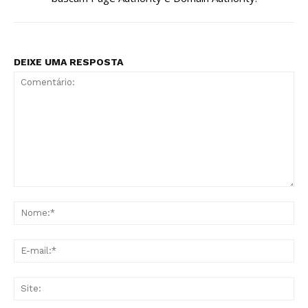
DEIXE UMA RESPOSTA
Comentário:
No
E-
mai
Sit