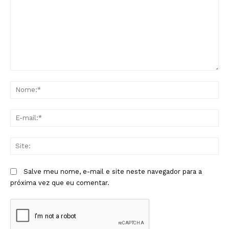
Comentário:
No
E-
mai
Sit
Salve meu nome, e-mail e site neste navegador para a
próxima vez que eu comentar.