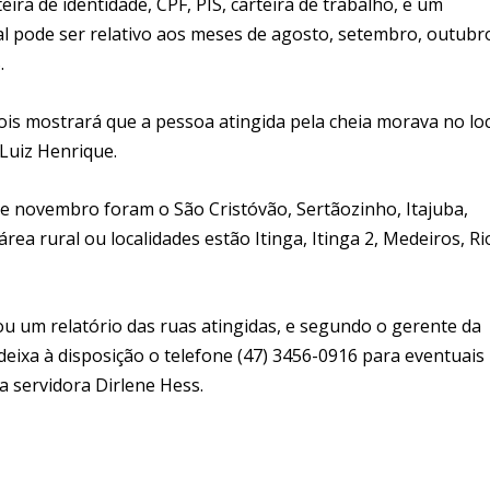
eira de identidade, CPF, PIS, carteira de trabalho, e um
l pode ser relativo aos meses de agosto, setembro, outubr
.
ois mostrará que a pessoa atingida pela cheia morava no loc
Luiz Henrique.
de novembro foram o São Cristóvão, Sertãozinho, Itajuba,
ea rural ou localidades estão Itinga, Itinga 2, Medeiros, Ri
çou um relatório das ruas atingidas, e segundo o gerente da
 deixa à disposição o telefone (47) 3456-0916 para eventuais
a servidora Dirlene Hess.