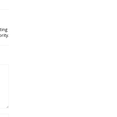
ting
rity.
Site: