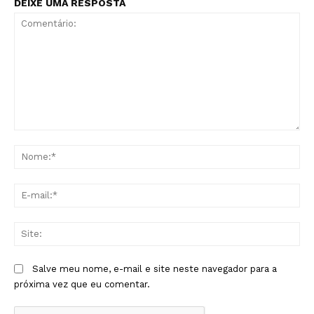
DEIXE UMA RESPOSTA
Comentário:
No
E-
mai
Sit
Salve meu nome, e-mail e site neste navegador para a
próxima vez que eu comentar.