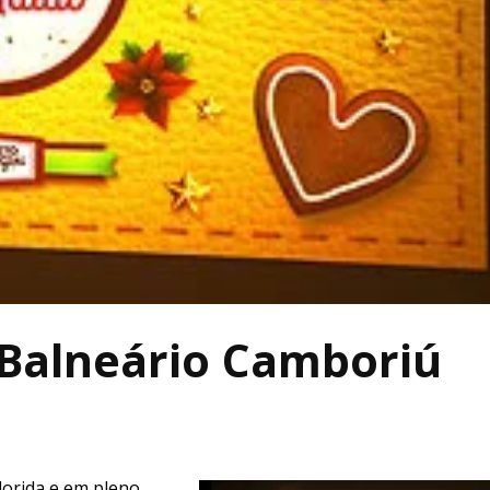
 Balneário Camboriú
lorida e em pleno