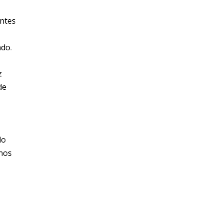
antes
ado.
z
de
do
anos