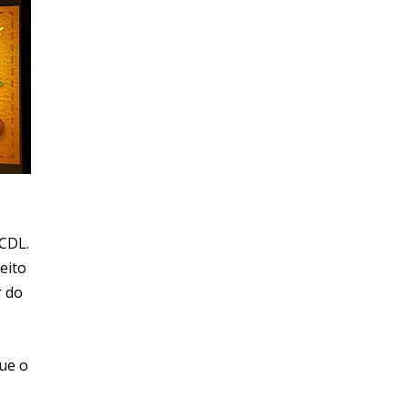
 CDL.
eito
r do
que o
,