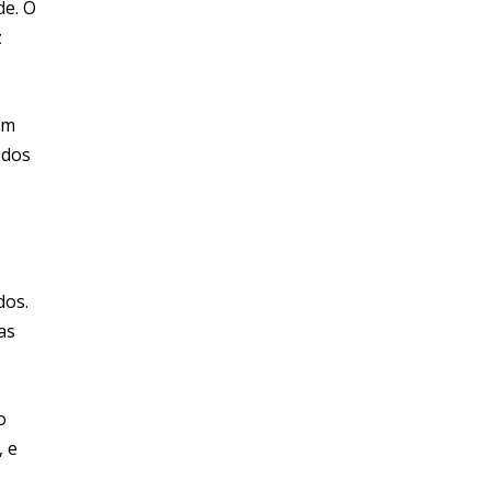
de. O
z
em
 dos
dos.
as
o
, e