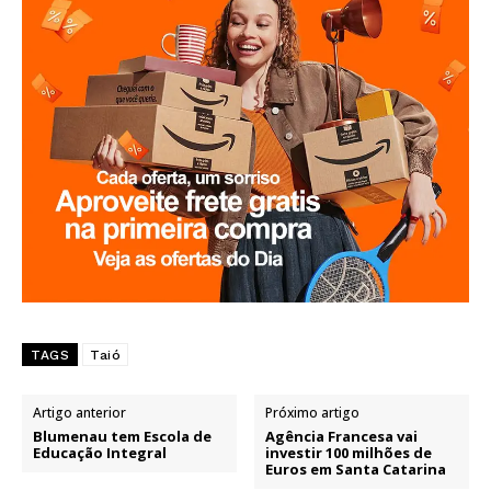
TAGS
Taió
Artigo anterior
Próximo artigo
Blumenau tem Escola de
Agência Francesa vai
Educação Integral
investir 100 milhões de
Euros em Santa Catarina