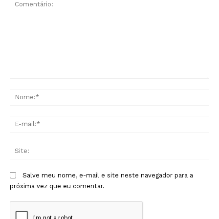
Comentário:
No
E-
mai
Sit
Salve meu nome, e-mail e site neste navegador para a
próxima vez que eu comentar.