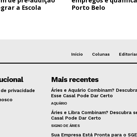
am de pré-audição
empregos e qualific
grar a Escola
Porto Belo
Início
Colunas
Editoria
tucional
Mais recentes
Áries e Aquário Combinam? Descubra
 de privacidade
Esse Casal Pode Dar Certo
nosco
AQUÁRIO
Áries e Libra Combinam? Descubra s
Casal Pode Dar Certo
SIGNO DE ÁRIES
Sua Empresa Está Pronta para o SG