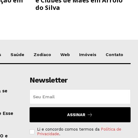
ação em
e Clubes de Mães em Arroio
do Silva
s
Saúde
Zodíaco
Web
Imóveis
Contato
Newsletter
 se
e Esse
ASSINAR
Li e concordo comos termos da
Política de
Privacidade
.
EO e