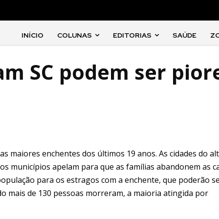
INÍCIO
COLUNAS
EDITORIAS
SAÚDE
Z
am SC podem ser pior
das maiores enchentes dos últimos 19 anos. As cidades do al
 dos municípios apelam para que as famílias abandonem as c
u a população para os estragos com a enchente, que poderão s
do mais de 130 pessoas morreram, a maioria atingida por