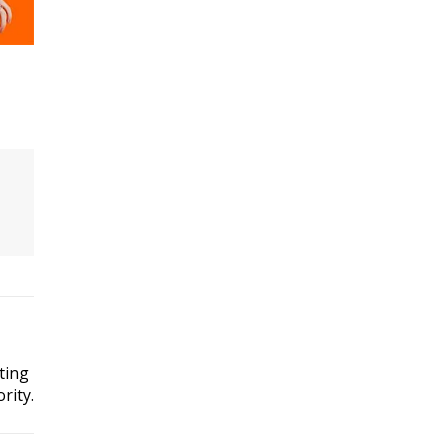
ting
rity.