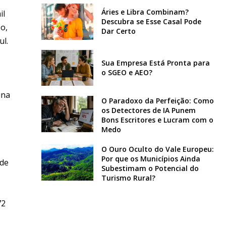
Áries e Libra Combinam?
il
Descubra se Esse Casal Pode
o,
Dar Certo
ul.
Sua Empresa Está Pronta para
o SGEO e AEO?
ina
O Paradoxo da Perfeição: Como
os Detectores de IA Punem
Bons Escritores e Lucram com o
Medo
O Ouro Oculto do Vale Europeu:
Por que os Municípios Ainda
 de
Subestimam o Potencial do
Turismo Rural?
72
s