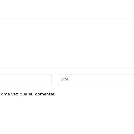
E-
mail:*
óxima vez que eu comentar.