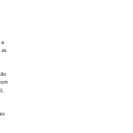
 a
 as
tão
 com
),
res