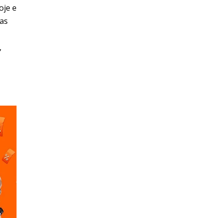
oje e
as
,