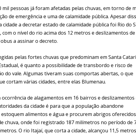
0 mil pessoas já foram afetadas pelas chuvas, em torno de m
ação de emergência e uma de calamidade pública. Apesar diss
 cidade a decretar estado de calamidade pública foi Rio do S
, com o nível do rio acima dos 12 metros e deslizamentos de
obus a assinar o decreto.
ingidas pelas fortes chuvas que predominam em Santa Catar
Estadual, é quanto a possibilidade de transbordo e risco de
ão do vale. Algumas tiveram suas comportas abertas, o que
ue cortam várias cidades, entre elas Blumenau.
am ocorrência de alagamentos em 16 bairros e deslizamentos
autoridades da cidade é para que a população abandone
o, estoquem alimentos e água e procurem abrigos oferecidos
de chuva, onde foi registrado 187 milímetros no período de 
tros. O rio Itajaí, que corta a cidade, alcançou 11,5 metro