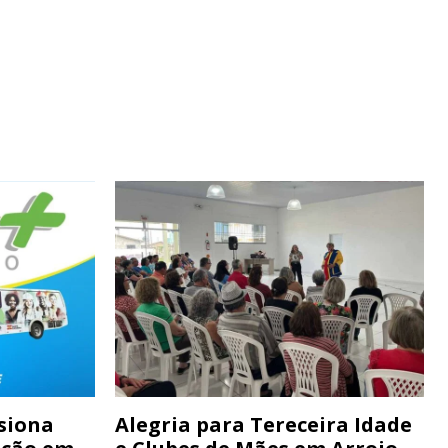
siona
Alegria para Tereceira Idade