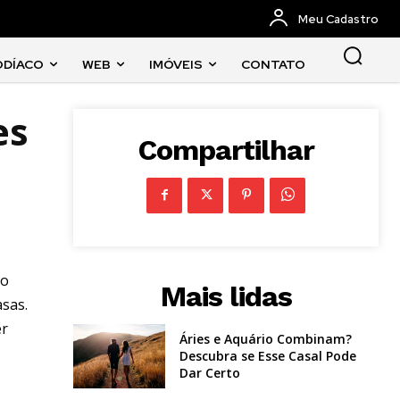
Meu Cadastro
ODÍACO
WEB
IMÓVEIS
CONTATO
es
Compartilhar
to
Mais lidas
asas.
er
Áries e Aquário Combinam?
Descubra se Esse Casal Pode
Dar Certo