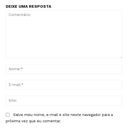
DEIXE UMA RESPOSTA
Comentário:
No
E-
mai
Sit
Salve meu nome, e-mail e site neste navegador para a
próxima vez que eu comentar.