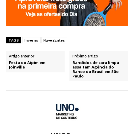
TAGS
Inverno
Navegantes
Artigo anterior
Próximo artigo
Festa do Aipim em
Bandidos de cara limpa
Joinville
assaltam Agência do
Banco do Brasil em São
Paulo