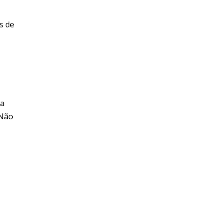
s de
da
 Não