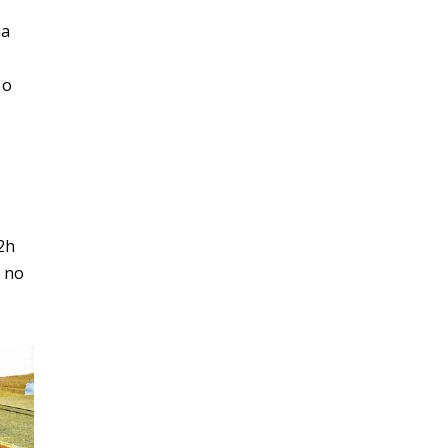
na
 o
2h
h no