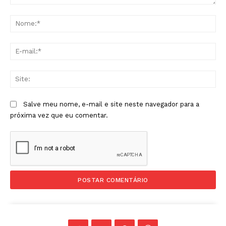
Comentário:
No
E-
mai
Sit
Salve meu nome, e-mail e site neste navegador para a
próxima vez que eu comentar.