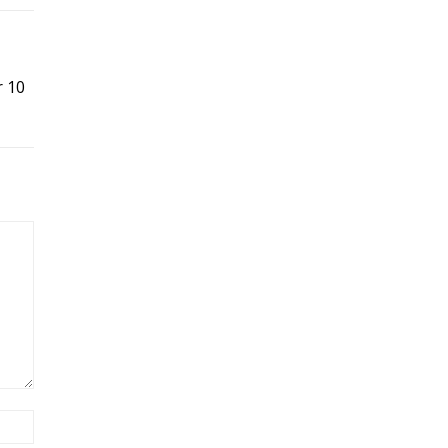
r 10
Site: