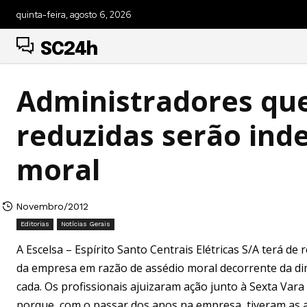
quinta-feira, agosto 6, 2026
SC24h
Administradores qu
reduzidas serão ind
moral
Novembro/2012
Editorias
Notícias Gerais
A Escelsa – Espírito Santo Centrais Elétricas S/A terá de
da empresa em razão de assédio moral decorrente da dim
cada. Os profissionais ajuizaram ação junto à Sexta Var
porque, com o passar dos anos na empresa, tiveram as atr