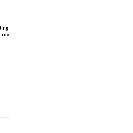
ting
rity.
Site: