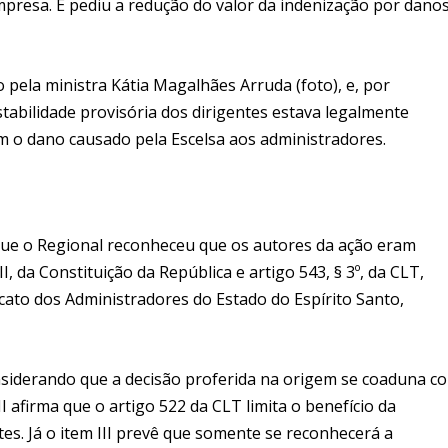
mpresa. E pediu a redução do valor da indenização por dano
pela ministra Kátia Magalhães Arruda (foto), e, por
tabilidade provisória dos dirigentes estava legalmente
om o dano causado pela Escelsa aos administradores.
 que o Regional reconheceu que os autores da ação eram
I, da Constituição da República e artigo 543, § 3º, da CLT,
icato dos Administradores do Estado do Espírito Santo,
nsiderando que a decisão proferida na origem se coaduna c
 II afirma que o artigo 522 da CLT limita o benefício da
tes. Já o item III prevê que somente se reconhecerá a