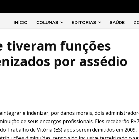
INÍCIO
COLUNAS
EDITORIAS
SAÚDE
Z
e tiveram funções
enizados por assédio
 reintegrar e indenizar, por danos morais, dois administrado
inuição de seus encargos profissionais. Eles receberão R$
a do Trabalho de Vitória (ES) após serem demitidos em 2009,
ibuições diminuídas, tendo sido inclusive terceirizado o se