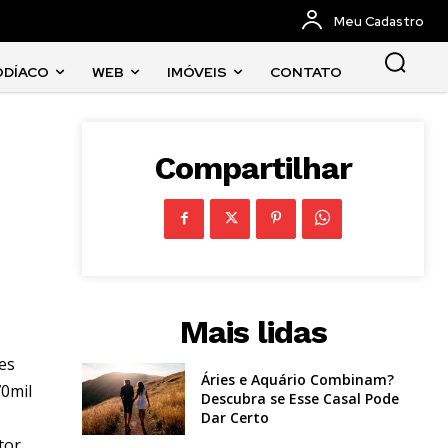
Meu Cadastro
ODÍACO
WEB
IMÓVEIS
CONTATO
Compartilhar
Mais lidas
res
Áries e Aquário Combinam?
70mil
Descubra se Esse Casal Pode
Dar Certo
tor