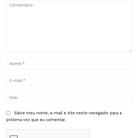
Comentário:
No
E-
mai
Sit
Salve meu nome, e-mail e site neste navegador para a
próxima vez que eu comentar.