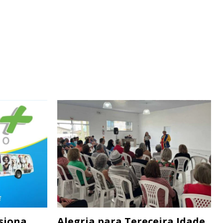
siona
Alegria para Tereceira Idade