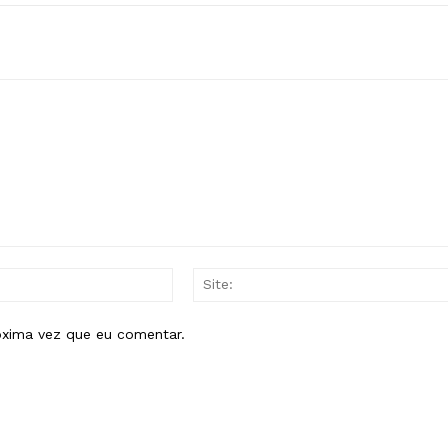
E-
mail:*
óxima vez que eu comentar.