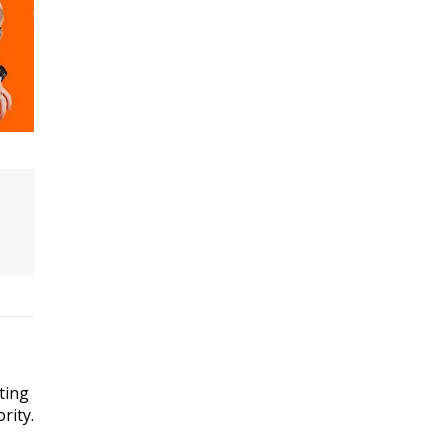
ting
rity.