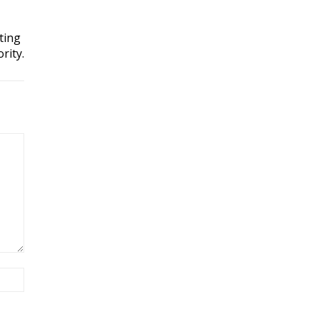
ting
rity.
Site: