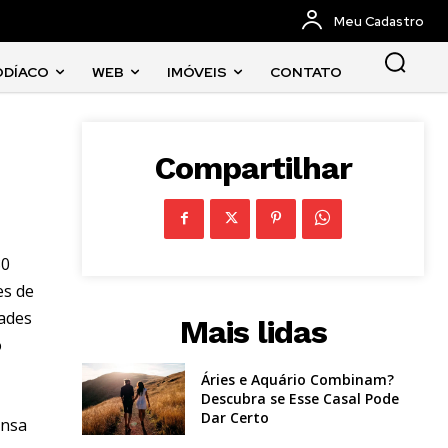
Meu Cadastro
ODÍACO
WEB
IMÓVEIS
CONTATO
Compartilhar
80
es de
dades
Mais lidas
o
Áries e Aquário Combinam?
Descubra se Esse Casal Pode
Dar Certo
ensa