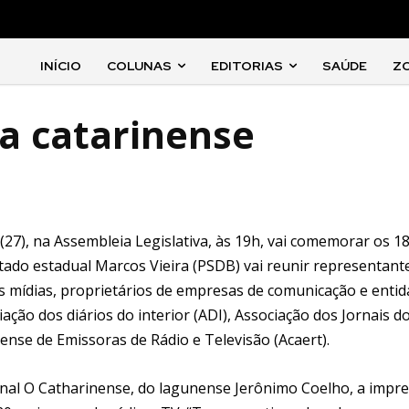
INÍCIO
COLUNAS
EDITORIAS
SAÚDE
Z
a catarinense
(27), na Assembleia Legislativa, às 19h, vai comemorar os 1
utado estadual Marcos Vieira (PSDB) vai reunir representant
s mídias, proprietários de empresas de comunicação e enti
ção dos diários do interior (ADI), Associação dos Jornais d
nense de Emissoras de Rádio e Televisão (Acaert).
rnal O Catharinense, do lagunense Jerônimo Coelho, a impr