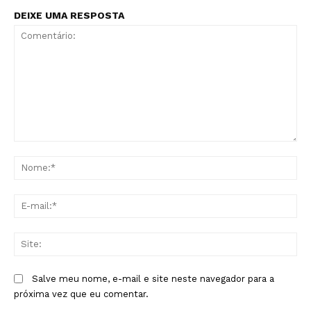
DEIXE UMA RESPOSTA
Comentário:
No
E-
mai
Sit
Salve meu nome, e-mail e site neste navegador para a
próxima vez que eu comentar.