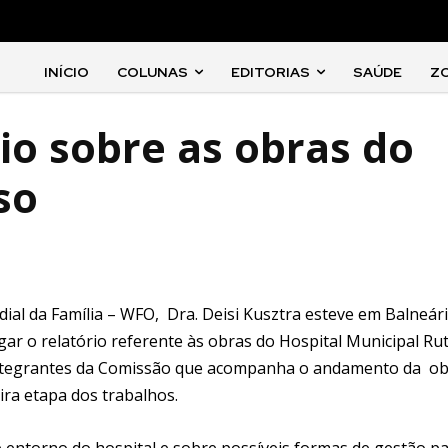
INÍCIO
COLUNAS
EDITORIAS
SAÚDE
Z
io sobre as obras do
so
al da Família – WFO, Dra. Deisi Kusztra esteve em Balneár
egar o relatório referente às obras do Hospital Municipal Ru
 integrantes da Comissão que acompanha o andamento da o
ra etapa dos trabalhos.
ntorno do hospital e sobre possíveis formas de gestão pa