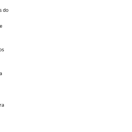
s do
de
os
a
ra