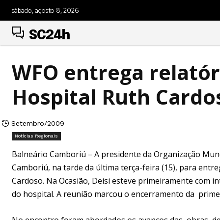
sábado, agosto 8, 2026
SC24h
WFO entrega relatór
Hospital Ruth Cardo
Setembro/2009
Notícias Regionais
Balneário Camboriú – A presidente da Organização Mundi
Camboriú, na tarde da última terça-feira (15), para entr
Cardoso. Na Ocasião, Deisi esteve primeiramente com
do hospital. A reunião marcou o encerramento da primei
No encontro foram abordados os avanços das obras de e