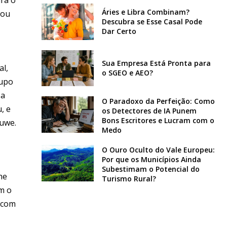
Áries e Libra Combinam?
mou
Descubra se Esse Casal Pode
Dar Certo
Sua Empresa Está Pronta para
al,
o SGEO e AEO?
rupo
 a
O Paradoxo da Perfeição: Como
, e
os Detectores de IA Punem
Bons Escritores e Lucram com o
Duwe.
Medo
O Ouro Oculto do Vale Europeu:
Por que os Municípios Ainda
Subestimam o Potencial do
he
Turismo Rural?
om o
 com