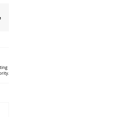
e
ting
rity.