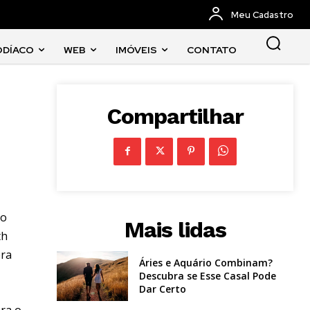
Meu Cadastro
ODÍACO
WEB
IMÓVEIS
CONTATO
Compartilhar
io
Mais lidas
th
bra
Áries e Aquário Combinam?
Descubra se Esse Casal Pode
Dar Certo
ra o