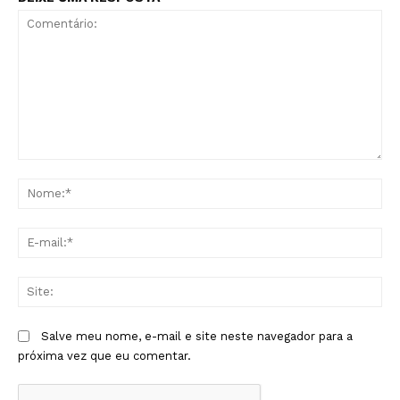
Comentário:
No
E-
mai
Sit
Salve meu nome, e-mail e site neste navegador para a
próxima vez que eu comentar.