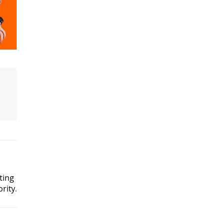
ting
rity.