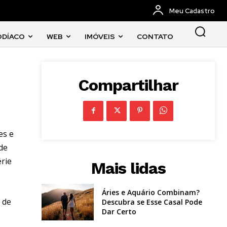
Meu Cadastro
ODÍACO
WEB
IMÓVEIS
CONTATO
Compartilhar
es e
de
érie
Mais lidas
Áries e Aquário Combinam?
 de
Descubra se Esse Casal Pode
Dar Certo