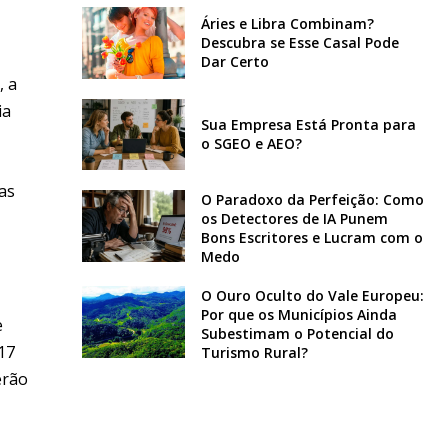
Áries e Libra Combinam?
Descubra se Esse Casal Pode
Dar Certo
, a
ia
Sua Empresa Está Pronta para
o SGEO e AEO?
as
O Paradoxo da Perfeição: Como
os Detectores de IA Punem
Bons Escritores e Lucram com o
Medo
O Ouro Oculto do Vale Europeu:
Por que os Municípios Ainda
e
Subestimam o Potencial do
17
Turismo Rural?
erão