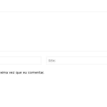
E-
mail:*
óxima vez que eu comentar.