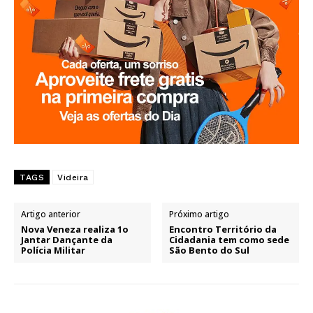
TAGS
Videira
Artigo anterior
Próximo artigo
Nova Veneza realiza 1o
Encontro Território da
Jantar Dançante da
Cidadania tem como sede
Polícia Militar
São Bento do Sul