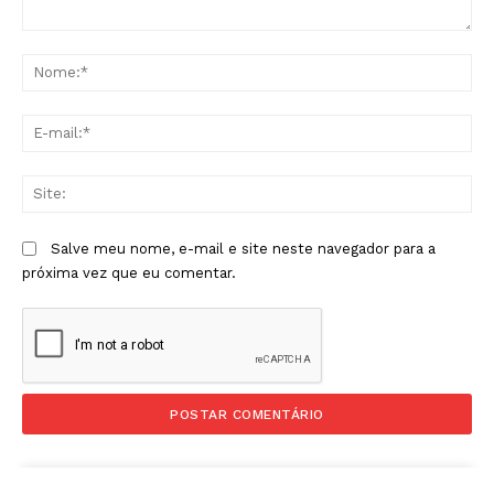
Comentário:
No
E-
mai
Sit
Salve meu nome, e-mail e site neste navegador para a
próxima vez que eu comentar.