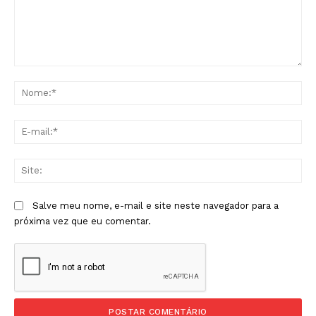
Comentário:
No
E-
mai
Sit
Salve meu nome, e-mail e site neste navegador para a
próxima vez que eu comentar.