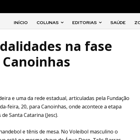
INÍCIO
COLUNAS
EDITORIAS
SAÚDE
Z
dalidades na fase
m Canoinhas
deira e uma da rede estadual, articuladas pela Fundação
a-feira, 20, para Canoinhas, onde acontece a etapa
 de Santa Catarina (Jesc).
handebol e tênis de mesa. No Voleibol masculino o
que está na mesma chave de Água Doce, Três Barras,