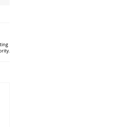
ting
rity.