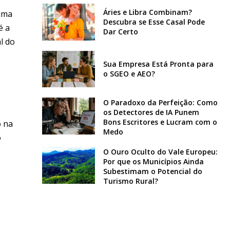
Áries e Libra Combinam?
 uma
Descubra se Esse Casal Pode
é a
Dar Certo
l do
Sua Empresa Está Pronta para
o SGEO e AEO?
s
O Paradoxo da Perfeição: Como
os Detectores de IA Punem
Bons Escritores e Lucram com o
o na
Medo
ô
O Ouro Oculto do Vale Europeu:
Por que os Municípios Ainda
Subestimam o Potencial do
Turismo Rural?