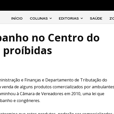
INÍCIO
COLUNAS
EDITORIAS
SAÚDE
Z
banho no Centro do
o proíbidas
dministração e Finanças e Departamento de Tributação do
r a venda de alguns produtos comercializados por ambulantes
ncaminhou à Câmara de Vereadores em 2010, uma lei que
e banho e congêneres.
 determina que estes produtos poderão ser comercializados