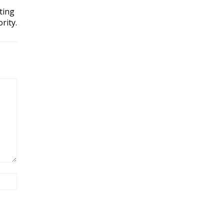
ting
rity.
Site: