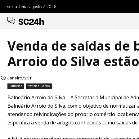
sexta-feira, agosto 7, 2026
SC24h
Venda de saídas de 
Arroio do Silva estã
Janeiro/2011
Editorias
Notícias Gerais
Balneário Arroio do Silva – A Secretaria Municipal de A
Balneário Arroio do Silva, com o objetivo de normatiza
atendendo reivindicações do próprio comércio local; e
especifica a venda de artigos conhecidos como saídas d
A lei já entrou em vigor nesta temporada de veraneio e