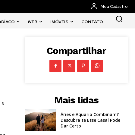
Meu Cadastro
ODÍACO
WEB
IMÓVEIS
CONTATO
Compartilhar
Mais lidas
 e
Áries e Aquário Combinam?
Descubra se Esse Casal Pode
Dar Certo
 na