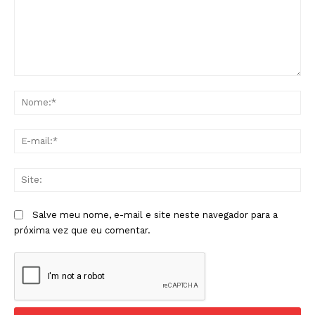
Comentário:
No
E-
mai
Sit
Salve meu nome, e-mail e site neste navegador para a
próxima vez que eu comentar.