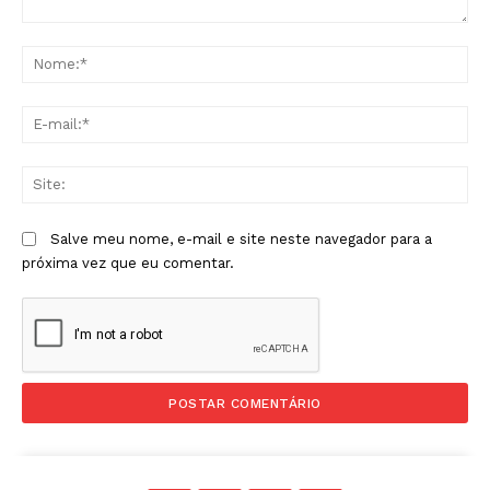
Comentário:
No
E-
mai
Sit
Salve meu nome, e-mail e site neste navegador para a
próxima vez que eu comentar.