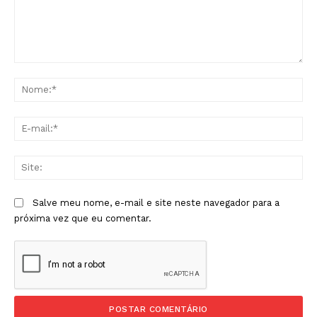
Comentário:
No
E-
mai
Sit
Salve meu nome, e-mail e site neste navegador para a
próxima vez que eu comentar.