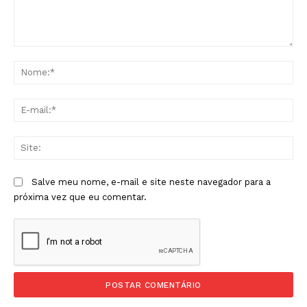
Comentário:
No
E-
mai
Sit
Salve meu nome, e-mail e site neste navegador para a
próxima vez que eu comentar.