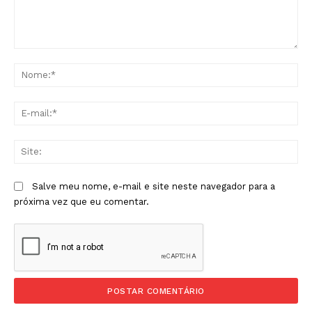
Comentário:
No
E-
mai
Sit
Salve meu nome, e-mail e site neste navegador para a
próxima vez que eu comentar.