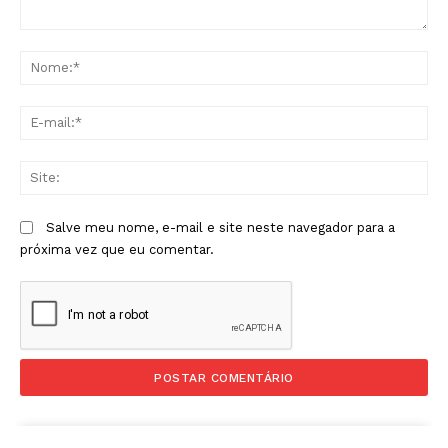
Comentário:
No
E-
mai
Sit
Salve meu nome, e-mail e site neste navegador para a
próxima vez que eu comentar.