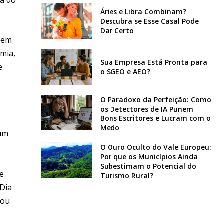
Áries e Libra Combinam?
Descubra se Esse Casal Pode
Dar Certo
(sem
omia,
Sua Empresa Está Pronta para
e
o SGEO e AEO?
O Paradoxo da Perfeição: Como
os Detectores de IA Punem
Bons Escritores e Lucram com o
Medo
 um
O Ouro Oculto do Vale Europeu:
Por que os Municípios Ainda
Subestimam o Potencial do
de
Turismo Rural?
 Dia
 ou