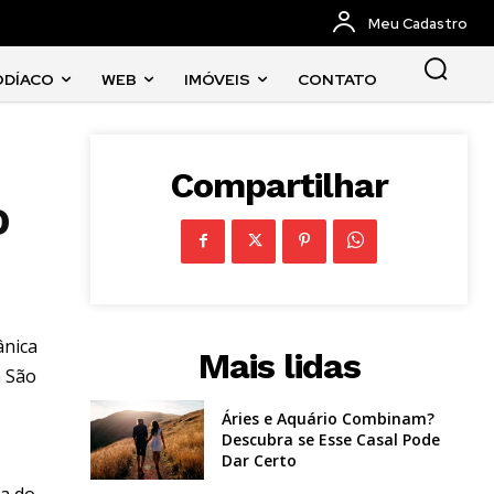
Meu Cadastro
ODÍACO
WEB
IMÓVEIS
CONTATO
Compartilhar
o
ânica
Mais lidas
m São
Áries e Aquário Combinam?
Descubra se Esse Casal Pode
Dar Certo
ia do