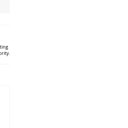
ting
rity.