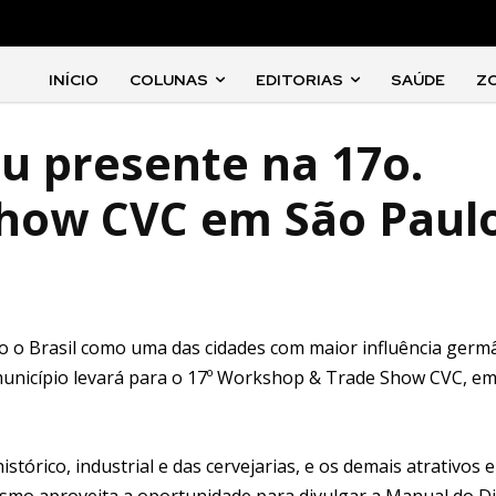
INÍCIO
COLUNAS
EDITORIAS
SAÚDE
Z
u presente na 17o.
how CVC em São Paul
 o Brasil como uma das cidades com maior influência germ
 município levará para o 17º Workshop & Trade Show CVC, e
stórico, industrial e das cervejarias, e os demais atrativos e
rismo aproveita a oportunidade para divulgar a Manual do D