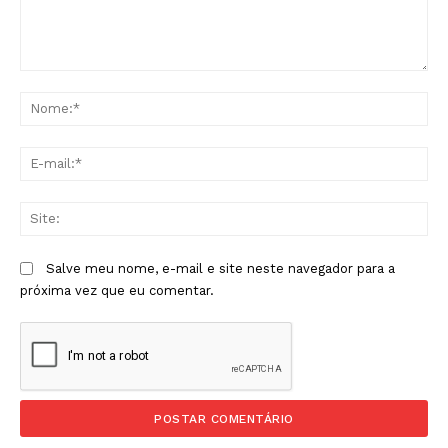
Comentário:
No
E-
mai
Sit
Salve meu nome, e-mail e site neste navegador para a
próxima vez que eu comentar.