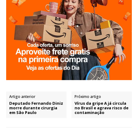
Artigo anterior
Próximo artigo
Deputado Fernando Diniz
Vírus da gripe A já circula
morre durante cirurgia
no Brasil e agrava risco de
em São Paulo
contaminação