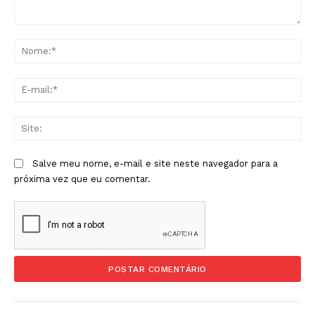
Comentário:
No
E-
mai
Sit
Salve meu nome, e-mail e site neste navegador para a
próxima vez que eu comentar.