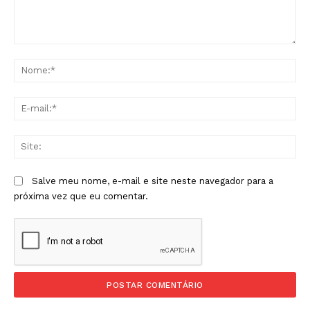
Comentário:
No
E-
mai
Sit
Salve meu nome, e-mail e site neste navegador para a
próxima vez que eu comentar.