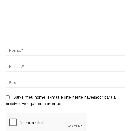
Comentário:
No
E-
mai
Sit
Salve meu nome, e-mail e site neste navegador para a
próxima vez que eu comentar.