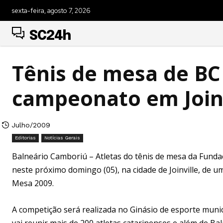
sexta-feira, agosto 7, 2026
SC24h
Tênis de mesa de BC 
campeonato em Joinv
Julho/2009
Editorias
Notícias Gerais
Balneário Camboriú – Atletas do tênis de mesa da Funda
neste próximo domingo (05), na cidade de Joinville, de 
Mesa 2009.
A competição será realizada no Ginásio de esporte munici
vai reunir mais de 200 atletas catarinenses e além de 