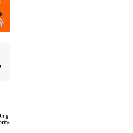
a
ting
rity.