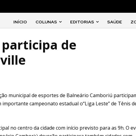
INÍCIO
COLUNAS
EDITORIAS
SAÚDE
Z
participa de
ille
ção municipal de esportes de Balneário Camboriú participa
um importante campeonato estadual o“Liga Leste” de Tênis d
pal no centro da cidade com início previsto para as 9h. O e
Balneário Camboriú deverão participara também cidades com