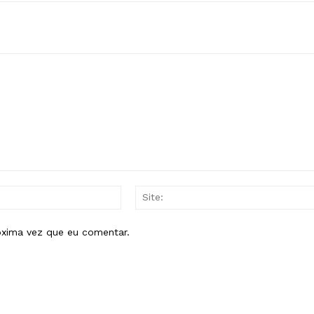
E-
mail:*
óxima vez que eu comentar.