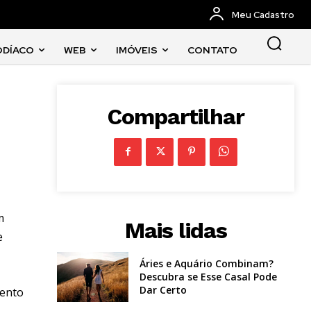
Meu Cadastro
ODÍACO
WEB
IMÓVEIS
CONTATO
Compartilhar
m
Mais lidas
e
Áries e Aquário Combinam?
Descubra se Esse Casal Pode
Dar Certo
vento