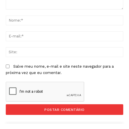
Comentário:
No
E-
mai
Sit
Salve meu nome, e-mail e site neste navegador para a
próxima vez que eu comentar.