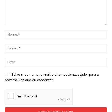
Comentário:
No
E-
mai
Sit
Salve meu nome, e-mail e site neste navegador para a
próxima vez que eu comentar.