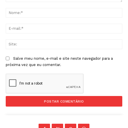
Comentário:
No
E-
mai
Sit
Salve meu nome, e-mail e site neste navegador para a
próxima vez que eu comentar.