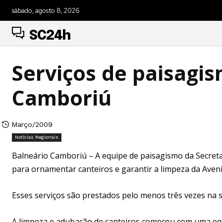
sábado, agosto 8, 2026
SC24h
Serviços de paisagi
Camboriú
Março/2009
Notícias Regionais
Balneário Camboriú – A equipe de paisagismo da Secreta
para ornamentar canteiros e garantir a limpeza da Aveni
Esses serviços são prestados pelo menos três vezes na 
A limpeza e adubação de canteiros começou com uma equip