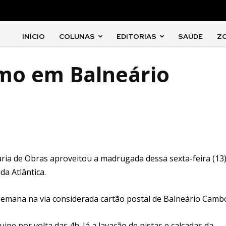
INÍCIO
COLUNAS
EDITORIAS
SAÚDE
Z
smo em Balneário
ria de Obras aproveitou a madrugada dessa sexta-feira (13
da Atlântica.
semana na via considerada cartão postal de Balneário Cambo
e por volta das 4h. Já a lavação de pistas e calçadas da