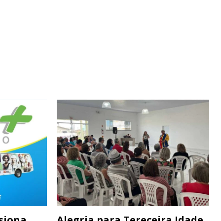
siona
Alegria para Tereceira Idade