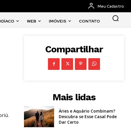
Meu Cadastro
ODÍACO
WEB
IMÓVEIS
CONTATO
Compartilhar
)
Mais lidas
Áries e Aquário Combinam?
riú.
Descubra se Esse Casal Pode
Dar Certo