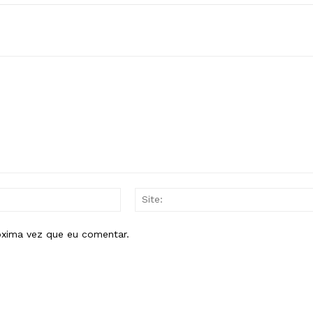
E-
mail:*
óxima vez que eu comentar.