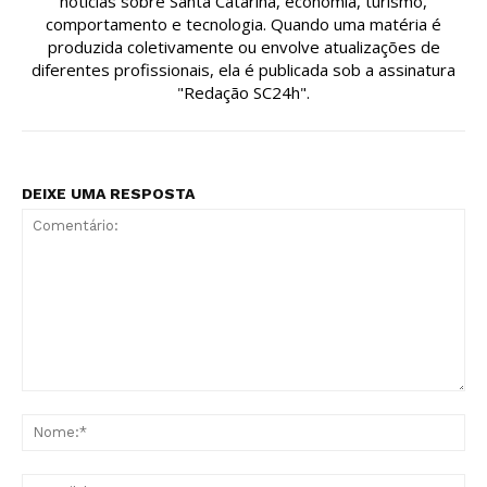
notícias sobre Santa Catarina, economia, turismo,
comportamento e tecnologia. Quando uma matéria é
produzida coletivamente ou envolve atualizações de
diferentes profissionais, ela é publicada sob a assinatura
"Redação SC24h".
DEIXE UMA RESPOSTA
Comentário:
No
E-