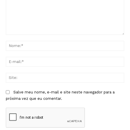
Comentário:
No
E-
mai
Sit
Salve meu nome, e-mail e site neste navegador para a
próxima vez que eu comentar.