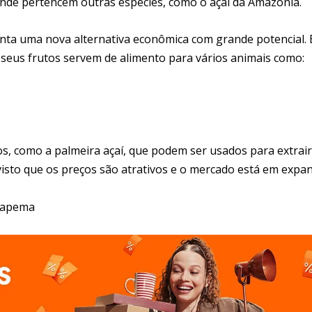
 onde pertencem outras espécies, como o açaí da Amazônia.
enta uma nova alternativa econômica com grande potencial. 
seus frutos servem de alimento para vários animais como:
os, como a palmeira açaí, que podem ser usados para extrair
 visto que os preços são atrativos e o mercado está em expa
Itapema