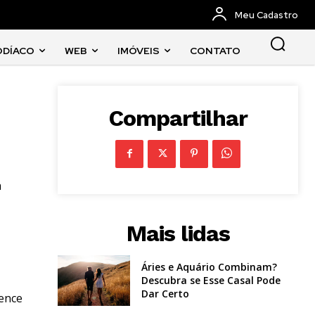
Meu Cadastro
ODÍACO
WEB
IMÓVEIS
CONTATO
Compartilhar
a
Mais lidas
Áries e Aquário Combinam?
Descubra se Esse Casal Pode
Dar Certo
tence