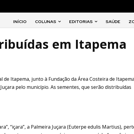
INÍCIO
COLUNAS
EDITORIAS
SAÚDE
Z
ribuídas em Itapema
al de Itapema, junto à Fundação da Área Costeira de Itapem
a Juçara pelo município. As sementes, que serão distribuídas
ara”, “içara”, a Palmeira Juçara (Euterpe edulis Martius), per