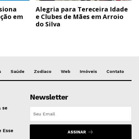
siona
Alegria para Tereceira Idade
ação em
e Clubes de Mães em Arroio
do Silva
s
Saúde
Zodíaco
Web
Imóveis
Contato
Newsletter
 se
e Esse
ASSINAR