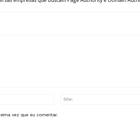
E-
mail:*
óxima vez que eu comentar.