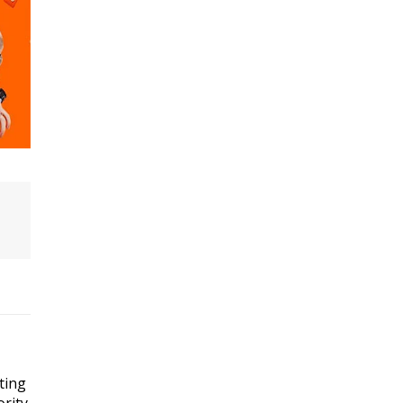
ting
rity.